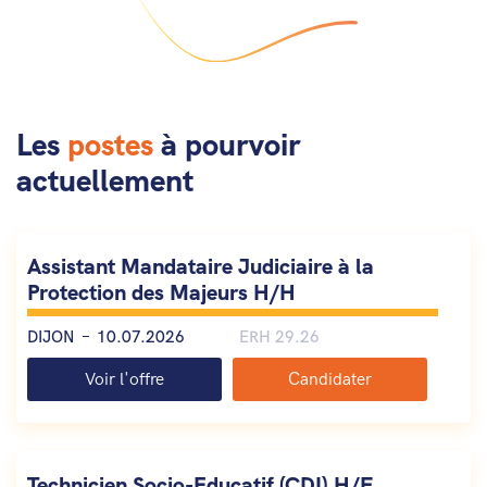
Les
postes
à pourvoir
actuellement
Assistant Mandataire Judiciaire à la
Protection des Majeurs H/H
DIJON
10.07.2026
ERH 29.26
Voir l'offre
Candidater
Technicien Socio-Educatif (CDI) H/F