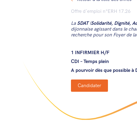
Offre d'emploi n°ERH 17.26
La
SDAT
(
Solidarité, Dignité, 
dijonnaise agissant dans le cha
recherche pour son Foyer de la
1 INFIRMIER H/F
CDI – Temps plein
A pourvoir dès que possible à D
Candidater