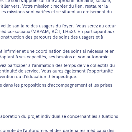
té. Le soin s’appuie sur une approche humaine, sociale,
aller vers. Votre mission : recréer du lien, restaurer la
Les missions sont variées et se situent au croisement du
 veille sanitaire des usagers du foyer. Vous serez au cœur
 médico-sociaux (MAPAM, ACT, LHSS). En participant aux
onstruction des parcours de soins des usagers et à
 infirmier et une coordination des soins si nécessaire en
daptant à ses capacités, ses besoins et son autonomie.
ez participer à l’animation des temps de vie collectifs du
 continuité de service. Vous aurez également l’opportunité
révention ou d’éducation thérapeutique.
e dans les propositions d’accompagnement et les prises
élaboration du projet individualisé concernant les situations
 compte de l’autonomie, et des partenaires médicaux des