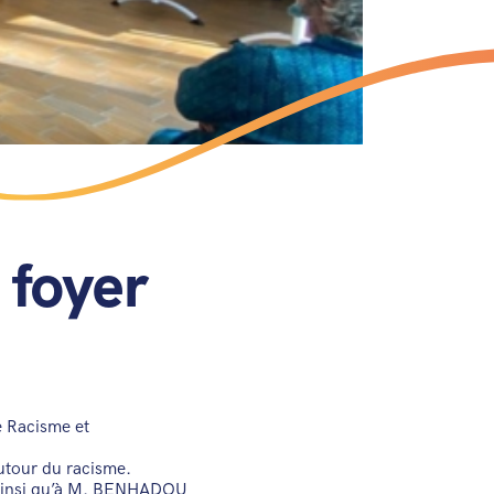
 foyer
e Racisme et
utour du racisme.
, ainsi qu’à M. BENHADOU