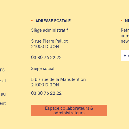
ADRESSE POSTALE
N
Siège administratif
Retr
comp
5 rue Pierre Palliot
news
21000 DIJON
03 80 76 22 22
Siège social
IFS
5 bis rue de la Manutention
e et
21000 DIJON
03 80 76 22 22
 au
ent
Espace collaborateurs &
administrateurs